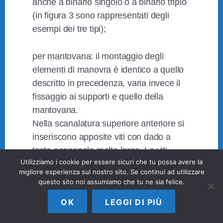
anche a binario singolo o a binario triplo
(in figura 3 sono rappresentati degli
esempi dei tre tipi);
per mantovana: il montaggio degli
elementi di manovra è identico a quello
descritto in precedenza, varia invece il
fissaggio ai supporti e quello della
mantovana.
Nella scanalatura superiore anteriore si
inseriscono apposite viti con dado a
testa esagonale molto larga. Le viti
Utilizziamo i cookie per essere sicuri che tu possa avere la
vanno fissate ai supporti a squadra che
migliore esperienza sul nostro sito. Se continui ad utilizzare
è necessario usare anche nei montaggi
questo sito noi assumiamo che tu ne sia felice.
a contatto col soffitto. La comodità di
OK
LEGGI DI PIÙ
questo montaggio consiste nel fatto che
non è necessario prendere misure