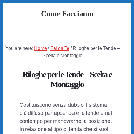
Skip
Skip
Skip
Come Facciamo
to
to
to
primary
content
footer
Soluzioni
sidebar
Semplici
a
Problemi
You are here:
Home
/
Fai da Te
/
Riloghe per le Tende –
Quotidiani
Scelta e Montaggio
Riloghe per le Tende – Scelta e
Montaggio
Costituiscono senza dubbio il sistema
più diffuso per appendere le tende e nel
contempo per manovrarne la posizione.
In relazione al tipo di tenda che si vuol