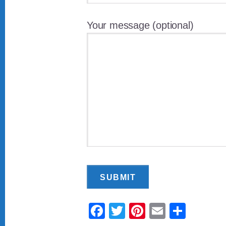
Your message (optional)
F
T
Pi
E
C