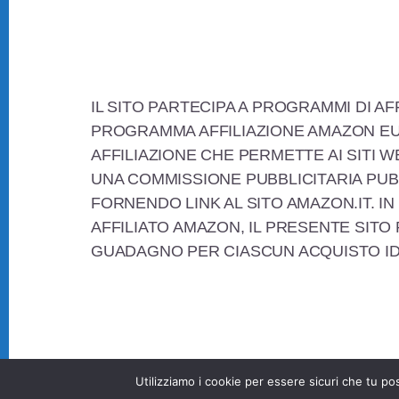
a
wi
nt
m
o
c
tt
er
ail
n
e
er
e
di
Footer
b
st
vi
IL SITO PARTECIPA A PROGRAMMI DI AF
o
di
PROGRAMMA AFFILIAZIONE AMAZON EU
o
AFFILIAZIONE CHE PERMETTE AI SITI W
k
UNA COMMISSIONE PUBBLICITARIA PUB
FORNENDO LINK AL SITO AMAZON.IT. IN
AFFILIATO AMAZON, IL PRESENTE SITO
GUADAGNO PER CIASCUN ACQUISTO I
Utilizziamo i cookie per essere sicuri che tu po