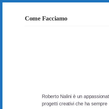
Skip
Skip
Skip
to
to
to
primary
content
footer
Come Facciamo
sidebar
Soluzioni
Semplici
a
Problemi
Quotidiani
Roberto Nalini è un appassionato
progetti creativi che ha sempre