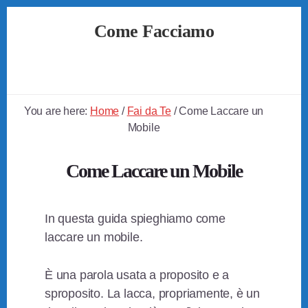
Skip
Skip
Skip
Come Facciamo
to
to
to
primary
content
footer
Soluzioni
sidebar
Semplici
a
Problemi
You are here:
Home
/
Fai da Te
/
Come Laccare un
Quotidiani
Mobile
Come Laccare un Mobile
In questa guida spieghiamo come
laccare un mobile.
È una parola usata a proposito e a
sproposito. La lacca, propriamente, è un