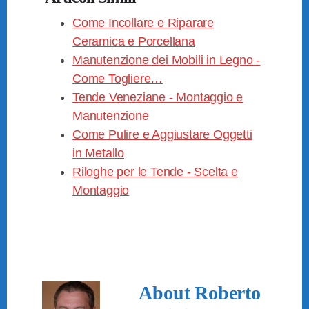
c
tt
er
ail
n
e
Come Incollare e Riparare
er
e
di
Ceramica e Porcellana
b
st
vi
Manutenzione dei Mobili in Legno -
o
di
Come Togliere…
o
Tende Veneziane - Montaggio e
k
Manutenzione
Come Pulire e Aggiustare Oggetti
in Metallo
Riloghe per le Tende - Scelta e
Montaggio
About
Roberto