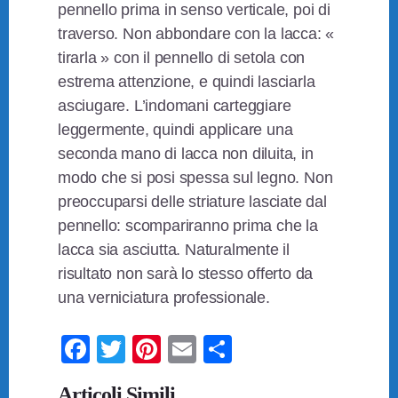
pennello prima in senso verticale, poi di
traverso. Non abbondare con la lacca: «
tirarla » con il pennello di setola con
estrema attenzione, e quindi lasciarla
asciugare. L’indomani carteggiare
leggermente, quindi applicare una
seconda mano di lacca non diluita, in
modo che si posi spessa sul legno. Non
preoccuparsi delle striature lasciate dal
pennello: scompariranno prima che la
lacca sia asciutta. Naturalmente il
risultato non sarà lo stesso offerto da
una verniciatura professionale.
F
T
Pi
E
C
a
wi
nt
m
o
Articoli Simili