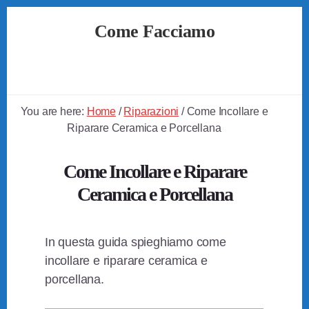
Skip
Skip
Skip
Come Facciamo
to
to
to
primary
content
footer
Soluzioni
sidebar
Semplici
a
Problemi
You are here:
Home
/
Riparazioni
/
Come Incollare e
Quotidiani
Riparare Ceramica e Porcellana
Come Incollare e Riparare
Ceramica e Porcellana
In questa guida spieghiamo come
incollare e riparare ceramica e
porcellana.