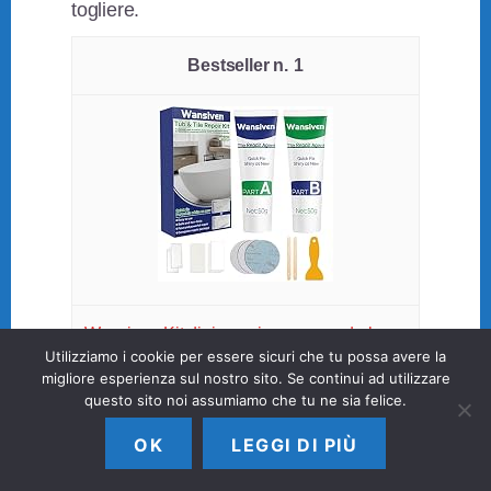
togliere.
1
Wansiven Kit di riparazione vasca da bagn
Utilizziamo i cookie per essere sicuri che tu possa avere la
o, doccia ceramica e smalto, per crepe, gra
migliore esperienza sul nostro sito. Se continui ad utilizzare
questo sito noi assumiamo che tu ne sia felice.
ffi, fori (100g)
OK
LEGGI DI PIÙ
13,59 EUR