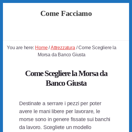
Skip
Skip
Skip
Come Facciamo
to
to
to
primary
content
footer
Soluzioni
sidebar
Semplici
a
Problemi
You are here:
Home
/
Attrezzatura
/
Come Scegliere la
Quotidiani
Morsa da Banco Giusta
Come Scegliere la Morsa da
Banco Giusta
Destinate a serrare i pezzi per poter
avere le mani libere per lavorare, le
morse sono in genere fissate sui banchi
da lavoro. Scegliete un modello