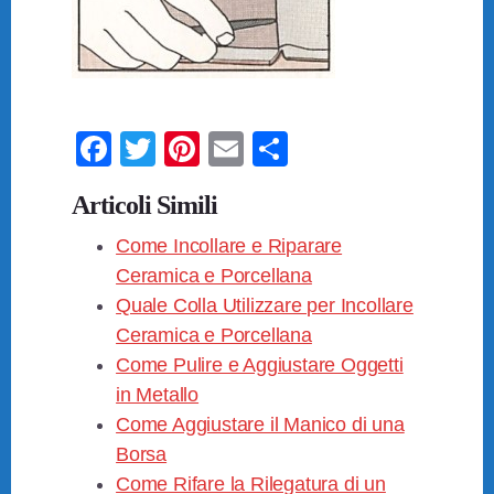
F
T
Pi
E
C
a
wi
nt
m
o
Articoli Simili
c
tt
er
ail
n
e
Come Incollare e Riparare
er
e
di
Ceramica e Porcellana
b
st
vi
Quale Colla Utilizzare per Incollare
o
di
Ceramica e Porcellana
o
Come Pulire e Aggiustare Oggetti
k
in Metallo
Come Aggiustare il Manico di una
Borsa
Come Rifare la Rilegatura di un