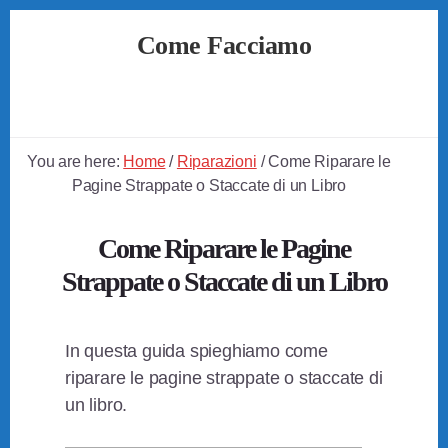
Skip
Skip
Skip
Come Facciamo
to
to
to
primary
content
footer
Soluzioni
sidebar
Semplici
a
Problemi
You are here:
Home
/
Riparazioni
/
Come Riparare le
Quotidiani
Pagine Strappate o Staccate di un Libro
Come Riparare le Pagine
Strappate o Staccate di un Libro
In questa guida spieghiamo come
riparare le pagine strappate o staccate di
un libro.