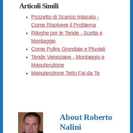
a
wi
nt
m
o
Articoli Simili
c
tt
er
ail
n
e
Pozzetto di Scarico Intasato -
er
e
di
Come Risolvere il Problema
b
st
vi
Riloghe per le Tende - Scelta e
o
di
Montaggio
o
Come Pulire Grondaie e Pluviali
k
Tende Veneziane - Montaggio e
Manutenzione
Manutenzione Tetto Fai da Te
About
Roberto
Nalini