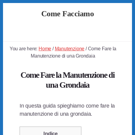
Skip
Skip
Skip
Come Facciamo
to
to
to
primary
content
footer
Soluzioni
sidebar
Semplici
a
Problemi
You are here:
Home
/
Manutenzione
/
Come Fare la
Quotidiani
Manutenzione di una Grondaia
Come Fare la Manutenzione di
una Grondaia
In questa guida spieghiamo come fare la
manutenzione di una grondaia.
Indice