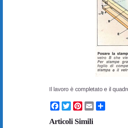
Il lavoro è completato e il qua
F
T
Pi
E
C
a
wi
nt
m
o
Articoli Simili
c
tt
er
ail
n