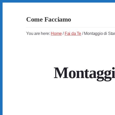
Skip
Skip
Skip
to
to
to
primary
content
footer
Come Facciamo
sidebar
Soluzioni
Semplici
You are here:
Home
/
Fai da Te
/
Montaggio di Sta
a
Problemi
Quotidiani
Montaggio