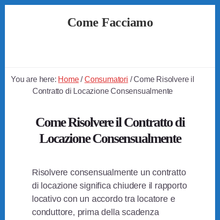
Skip
Skip
Skip
Come Facciamo
to
to
to
primary
content
footer
Soluzioni
sidebar
Semplici
a
Problemi
You are here:
Home
/
Consumatori
/
Come Risolvere il
Quotidiani
Contratto di Locazione Consensualmente
Come Risolvere il Contratto di
Locazione Consensualmente
Risolvere consensualmente un contratto
di locazione significa chiudere il rapporto
locativo con un accordo tra locatore e
conduttore, prima della scadenza