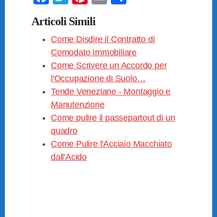
a
wi
nt
m
o
Articoli Simili
c
tt
er
ail
n
e
Come Disdire il Contratto di
er
e
di
Comodato Immobiliare
b
st
vi
Come Scrivere un Accordo per
o
di
l'Occupazione di Suolo…
o
Tende Veneziane - Montaggio e
k
Manutenzione
Come pulire il passepartout di un
quadro​
Come Pulire l'Acciaio Macchiato
dall'Acido