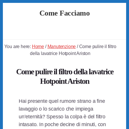
Skip
Skip
Skip
Come Facciamo
to
to
to
primary
content
footer
Soluzioni
sidebar
Semplici
a
Problemi
You are here:
Home
/
Manutenzione
/
Come pulire il filtro
Quotidiani
della lavatrice Hotpoint Ariston​
Come pulire il filtro della lavatrice
Hotpoint Ariston​
Hai presente quel rumore strano a fine
lavaggio o lo scarico che impiega
un’eternità? Spesso la colpa è del filtro
intasato. In poche decine di minuti, con