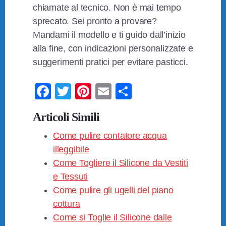
chiamate al tecnico. Non è mai tempo
sprecato. Sei pronto a provare?
Mandami il modello e ti guido dall’inizio
alla fine, con indicazioni personalizzate e
suggerimenti pratici per evitare pasticci.
F
T
Pi
E
C
a
wi
nt
m
o
Articoli Simili
c
tt
er
ail
n
e
Come pulire contatore acqua
er
e
di
illeggibile​
b
st
vi
Come Togliere il Silicone da Vestiti
o
di
e Tessuti
o
Come pulire gli ugelli del piano
k
cottura​
Come si Toglie il Silicone dalle